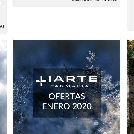
el
s
20