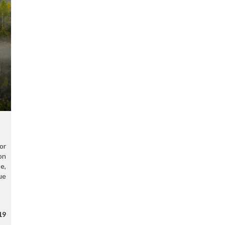
or
con
e,
ue
s
19