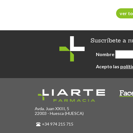
ver to
Suscríbete a n
Nombre
Acepto las
polít
Fac
Avda. Juan XXIII, 5
22003 - Huesca (HUESCA)
+34 974 215 715