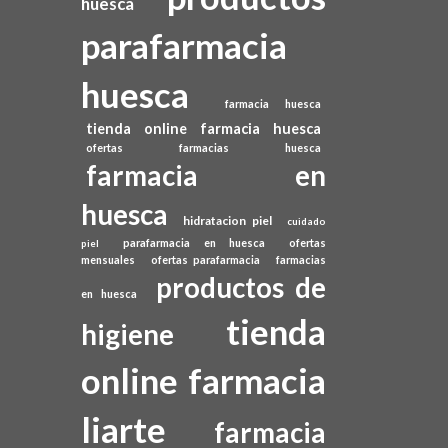
huesca
parafarmacia
huesca
farmacia huesca
tienda online farmacia huesca
ofertas farmacias huesca
farmacia en
huesca
hidratacion piel
cuidado
parafarmacia en huesca
ofertas
piel
mensuales
ofertas parafarmacia
farmacias
productos de
en huesca
tienda
higiene
online farmacia
liarte
farmacia