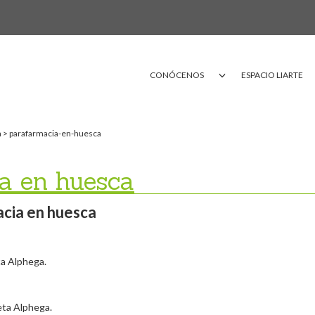
CONÓCENOS
ESPACIO LIARTE
a
> parafarmacia-en-huesca
a en huesca
cia en huesca
ta Alphega.
eta Alphega.