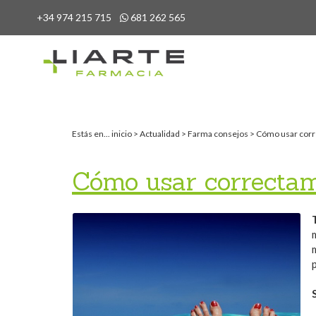
+34 974 215 715
681 262 565
Estás en...
inicio
>
Actualidad
>
Farma consejos
>
Cómo usar corre
Cómo usar correctame