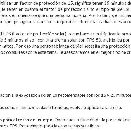
Utilizar un factor de protección de 15, significa tener 15 minutos d
que tener en cuenta el factor de protección sino el tipo de piel. Si 
menos en quemarse que una persona morena. Por lo tanto, el númer
tiempo que aguanta nuestro cuerpo antes de que las radiaciones pene
El FPS
(Factor de protección solar)
lo que hace es multiplicar la pro
de 5 minutos al sol: con una crema solar con FPS 50, multiplica po
minutos. Por eso una persona blanca de piel necesita una protecció
nos consultes sobre este tema. Te asesoaremos en el mejor tipo de cr
ación a la exposición solar. Lo recomendable son los 15 y 20 minutos
s como mínimo. Si sudas o te mojas, vuelve a aplicarte la crema.
o para el resto del cuerpo.
Dado que en función de la parte del cue
tos FPS. Por ejemplo, para las zonas más sensibles.