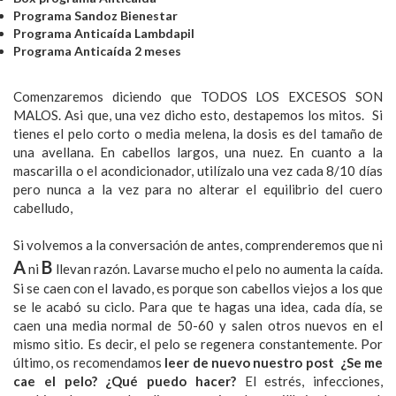
Programa Sandoz Bienestar
Programa Anticaída Lambdapil
Programa Anticaída 2 meses
Comenzaremos diciendo que TODOS LOS EXCESOS SON
MALOS. Asi que, una vez dicho esto, destapemos los mitos. Si
tienes el pelo corto o media melena, la dosis es del tamaño de
una avellana. En cabellos largos, una nuez. En cuanto a la
mascarilla o el acondicionador, utilízalo una vez cada 8/10 días
pero nunca a la vez p
ara no alterar el equilibrio del cuero
cabelludo,
Si volvemos a la conversación de antes, comprenderemos que ni
A
B
ni
llevan razón. Lavarse mucho el pelo no aumenta la caída.
Si se caen con el lavado, es porque son cabellos viejos a los que
se le acabó su ciclo. Para que te hagas una idea, cada día, se
caen una media normal de 50-60 y salen otros nuevos en el
mismo sitio. Es decir, el pelo se regenera constantemente. Por
último, os recomendamos
leer de nuevo nuestro post ¿Se me
cae el pelo? ¿Qué puedo hacer?
El estrés, infecciones,