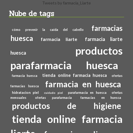
Tweets by farmacia_Liarte
Nube de tags
farmacias
cómo prevenir la caída del cabello
huesca
farmacia liarte
farmacia liarte
productos
huesca
parafarmacia huesca
tienda online farmacia huesca
farmacia huesca
ofertas
farmacia en huesca
farmacias huesca
hidratacion piel
parafarmacia en huesca
ofertas
cuidado piel
mensuales
ofertas parafarmacia
farmacias en huesca
productos de higiene
tienda online farmacia