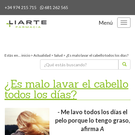
+34 974 215 715
681 262 565
Menú
Menú
Estás en...
inicio
>
Actualidad
>
Salud
>
¿Es malo lavar el cabello todos los días?
¿Es malo lavar el cabello
todos los días?
- Me lavo todos los días el
pelo porque lo tengo graso,
afirma
A