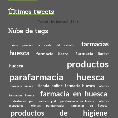
Últimos tweets
Tweets by farmacia_Liarte
Nube de tags
farmacias
cómo prevenir la caída del cabello
huesca
farmacia liarte
farmacia liarte
productos
huesca
parafarmacia huesca
tienda online farmacia huesca
farmacia huesca
ofertas
farmacia en huesca
farmacias huesca
hidratacion piel
parafarmacia en huesca
ofertas
cuidado piel
mensuales
ofertas parafarmacia
farmacias en huesca
productos de higiene