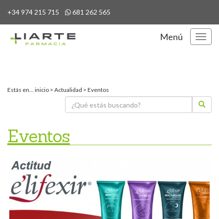
+34 974 215 715
681 262 565
Menú
Menú
Estás en...
inicio
>
Actualidad
>
Eventos
Eventos