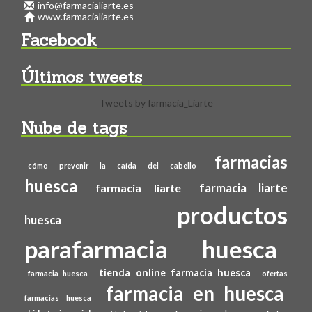
info@farmacialiarte.es
www.farmacialiarte.es
Facebook
Últimos tweets
Tweets by farmacia_Liarte
Nube de tags
farmacias
cómo prevenir la caída del cabello
huesca
farmacia liarte
farmacia liarte
productos
huesca
parafarmacia huesca
tienda online farmacia huesca
farmacia huesca
ofertas
farmacia en huesca
farmacias huesca