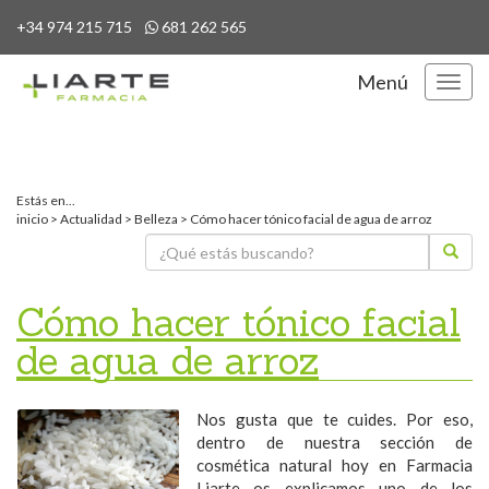
+34 974 215 715
681 262 565
Menú
Menú
Estás en...
inicio
>
Actualidad
>
Belleza
>
Cómo hacer tónico facial de agua de arroz
Cómo hacer tónico facial
de agua de arroz
Nos gusta que te cuides. Por eso,
dentro de nuestra sección de
cosmética natural hoy en Farmacia
Liarte os explicamos uno de los