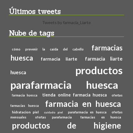
Últimos tweets
Tweets by farmacia_Liarte
Nube de tags
farmacias
cómo prevenir la caída del cabello
huesca
farmacia liarte
farmacia liarte
productos
huesca
parafarmacia huesca
tienda online farmacia huesca
farmacia huesca
ofertas
farmacia en huesca
farmacias huesca
hidratacion piel
parafarmacia en huesca
ofertas
cuidado piel
mensuales
ofertas parafarmacia
farmacias en huesca
productos de higiene